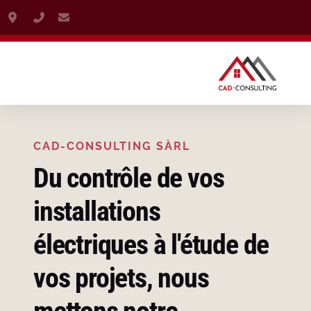
Route Z.I. La Vulpillière 61A, 1070 Puidoux
+41 76 384 40 76
info@cad-consulting.ch
CAD-CONSULTING SÀRL
Du contrôle de vos
installations
électriques à l'étude de
vos projets, nous